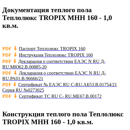
Документация теплого пола
Теплолюкс TROPIX МНН 160 - 1,0
кв.м.
⇓
PDF
Паспорт Теплолюкс TROPIX 160
⇓
PDF
Инструкция Теплолюкс TROPIX 160
⇓
PDF
Декларация о соответствии ЕАЭС N RU Д-
RU.МЮ62.В.00885-20
⇓
PDF
Декларация о соответствии ЕАЭС N RU Д-
RU.РА01.В.96666/21
⇓
PDF
Сертификат № ЕАЭС RU C-RU.АБ53.В.01754/21
Серия RU №0273025
⇓
PDF
Сертификат TC RU C- RU.ME67.B.00172
Конструкция теплого пола Теплолюкс
TROPIX МНН 160 - 1,0 кв.м.