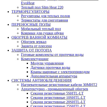
EvoHeat
Теплый пол Slim Heat 220
ТЕРМОРЕГУЛЯТОРЫ
Регуляторы для теплых полов
Термостаты для снеготаяния
ПЕРЕНОСНЫЕ ПОЛЫ
Мобильный теплый пол
Коврики для сушки обуви
ОБОГРЕВ ВАННОЙ КОМНАТЫ
Обогрев зеркал
Защита от плесени
ЗАЩИТА ОТ ПОТОПА
Готовые комплекты от протечки воды
Комплектующие
Модули управления
Датчики протечки воды
Краны шаровые с электроприводом
Дополнительная аппаратура
СИСТЕМЫ АНТИОБЛЕДЕНЕНИЯ
Нагревательные резистивные кабели 30МНТ2
Архитектурно - промышленный обогрев
Секции резистивные 5SHTL-LT
Секции резистивные 10SHTL-LT
Секции резистивные 20SHTL-LT
Секции резистивные 25SHTL-LT