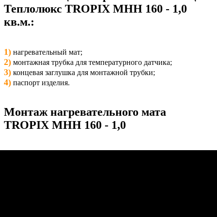
Теплолюкс TROPIX МНН 160 - 1,0
кв.м.:
1)
нагревательный мат;
2)
монтажная трубка для температурного датчика;
3)
концевая заглушка для монтажной трубки;
4)
паспорт изделия.
Монтаж нагревательного мата
TROPIX МНН 160 - 1,0
Мощность
160 Вт
Площадь
1,0 кв.м.
Размер, ш х д
0,5 х 2,0 м.
Пока никто не написал отзыв. Вы можете быть первым!
Оставить отзыв: