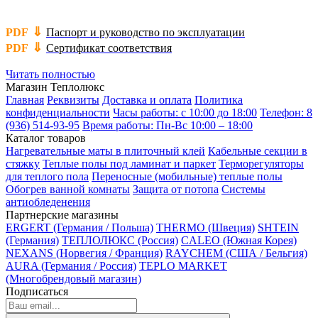
⇓
PDF
Паспорт и руководство по эксплуатации
⇓
PDF
Сертификат соответствия
Читать полностью
Магазин Теплолюкс
Главная
Реквизиты
Доставка и оплата
Политика
конфиденциальности
Часы работы: с 10:00 до 18:00
Телефон: 8
(936) 514-93-95
Время работы: Пн-Вс 10:00 – 18:00
Каталог товаров
Нагревательные маты в плиточный клей
Кабельные секции в
стяжку
Теплые полы под ламинат и паркет
Терморегуляторы
для теплого пола
Переносные (мобильные) теплые полы
Обогрев ванной комнаты
Защита от потопа
Системы
антиобледенения
Партнерские магазины
ERGERT (Германия / Польша)
THERMO (Швеция)
SHTEIN
(Германия)
ТЕПЛОЛЮКС (Россия)
CALEO (Южная Корея)
NEXANS (Норвегия / Франция)
RAYCHEM (США / Бельгия)
AURA (Германия / Россия)
TEPLO MARKET
(Многобрендовый магазин)
Подписаться