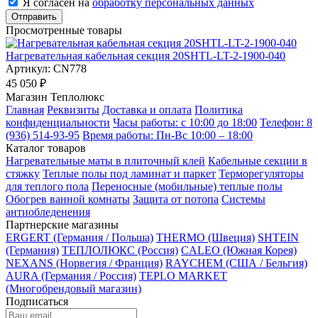
Я согласен на
обработку персональных данных
Отправить
Просмотренные товары
Нагревательная кабельная секция 20SHTL-LT-2-1900-040
Артикул:
CN778
45 050 ₽
Магазин Теплолюкс
Главная
Реквизиты
Доставка и оплата
Политика
конфиденциальности
Часы работы: с 10:00 до 18:00
Телефон: 8
(936) 514-93-95
Время работы: Пн-Вс 10:00 – 18:00
Каталог товаров
Нагревательные маты в плиточный клей
Кабельные секции в
стяжку
Теплые полы под ламинат и паркет
Терморегуляторы
для теплого пола
Переносные (мобильные) теплые полы
Обогрев ванной комнаты
Защита от потопа
Системы
антиобледенения
Партнерские магазины
ERGERT (Германия / Польша)
THERMO (Швеция)
SHTEIN
(Германия)
ТЕПЛОЛЮКС (Россия)
CALEO (Южная Корея)
NEXANS (Норвегия / Франция)
RAYCHEM (США / Бельгия)
AURA (Германия / Россия)
TEPLO MARKET
(Многобрендовый магазин)
Подписаться