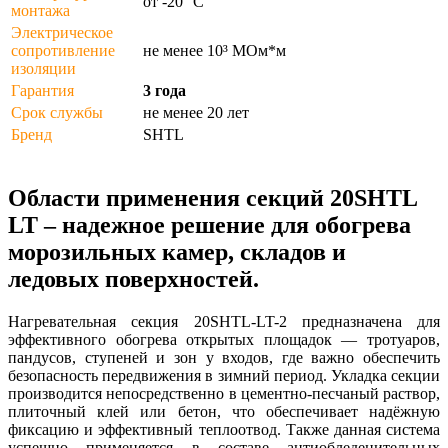
от -20 °С
монтажа
Электрическое
сопротивление
не менее 10³ МОм*м
изоляции
Гарантия
3 года
Срок службы
не менее 20 лет
Бренд
SHTL
Области применения секций 20SHTL
LT – надежное решение для обогрева
морозильных камер, складов и
ледовых поверхностей.
Нагревательная секция 20SHTL-LT-2 предназначена для
эффективного обогрева открытых площадок — тротуаров,
пандусов, ступеней и зон у входов, где важно обеспечить
безопасность передвижения в зимний период. Укладка секции
производится непосредственно в цементно-песчаный раствор,
плиточный клей или бетон, что обеспечивает надёжную
фиксацию и эффективный теплоотвод. Также данная система
успешно применяется в составе антиобледенительных