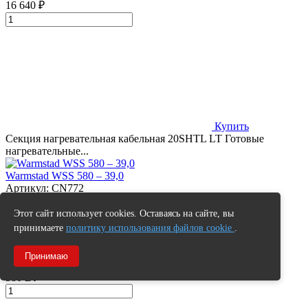
16 640 ₽
Купить
Секция нагревательная кабельная 20SHTL LT Готовые
нагревательные...
Warmstad WSS 580 – 39,0
Артикул:
CN772
16 950 ₽
Этот сайт использует cookies. Оставаясь на сайте, вы
Длина кабеля
39 м.
принимаете
политику использования файлов cookie
.
Площадь обогрева
от 3,2 до 3,9 м²
Принимаю
Мощность
580 Вт