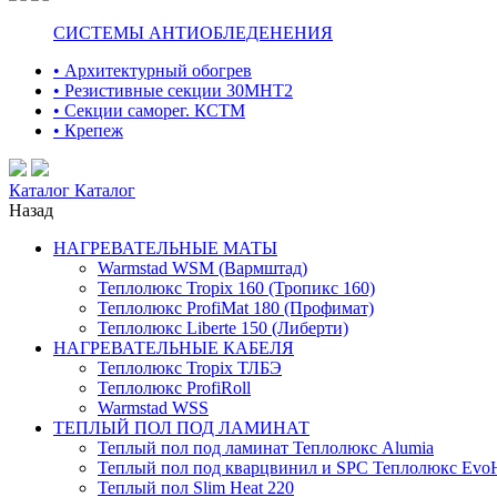
СИСТЕМЫ АНТИОБЛЕДЕНЕНИЯ
• Архитектурный обогрев
• Резистивные секции 30МНТ2
• Секции саморег. КСТМ
• Крепеж
Каталог
Каталог
Назад
НАГРЕВАТЕЛЬНЫЕ МАТЫ
Warmstad WSM (Вармштад)
Теплолюкс Tropix 160 (Тропикс 160)
Теплолюкс ProfiMat 180 (Профимат)
Теплолюкс Liberte 150 (Либерти)
НАГРЕВАТЕЛЬНЫЕ КАБЕЛЯ
Теплолюкс Tropix ТЛБЭ
Теплолюкс ProfiRoll
Warmstad WSS
ТЕПЛЫЙ ПОЛ ПОД ЛАМИНАТ
Теплый пол под ламинат Теплолюкс Alumia
Теплый пол под кварцвинил и SPC Теплолюкс Evo
Теплый пол Slim Heat 220