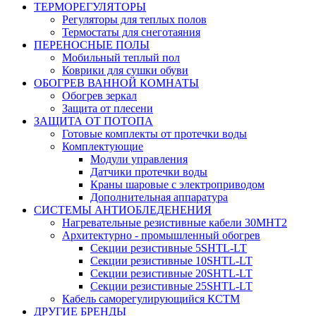
ТЕРМОРЕГУЛЯТОРЫ
Регуляторы для теплых полов
Термостаты для снеготаяния
ПЕРЕНОСНЫЕ ПОЛЫ
Мобильный теплый пол
Коврики для сушки обуви
ОБОГРЕВ ВАННОЙ КОМНАТЫ
Обогрев зеркал
Защита от плесени
ЗАЩИТА ОТ ПОТОПА
Готовые комплекты от протечки воды
Комплектующие
Модули управления
Датчики протечки воды
Краны шаровые с электроприводом
Дополнительная аппаратура
СИСТЕМЫ АНТИОБЛЕДЕНЕНИЯ
Нагревательные резистивные кабели 30МНТ2
Архитектурно - промышленный обогрев
Секции резистивные 5SHTL-LT
Секции резистивные 10SHTL-LT
Секции резистивные 20SHTL-LT
Секции резистивные 25SHTL-LT
Кабель саморегулирующийся КСТМ
ДРУГИЕ БРЕНДЫ