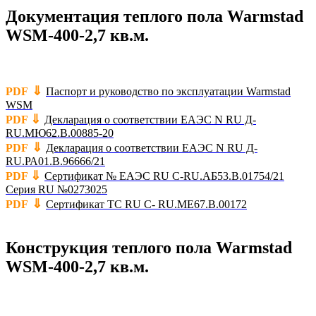
Документация теплого пола Warmstad
WSM-400-2,7 кв.м.
⇓
PDF
Паспорт и руководство по эксплуатации Warmstad
WSM
⇓
PDF
Декларация о соответствии ЕАЭС N RU Д-
RU.МЮ62.В.00885-20
⇓
PDF
Декларация о соответствии ЕАЭС N RU Д-
RU.РА01.В.96666/21
⇓
PDF
Сертификат № ЕАЭС RU C-RU.АБ53.В.01754/21
Серия RU №0273025
⇓
PDF
Сертификат TC RU C- RU.ME67.B.00172
Конструкция теплого пола Warmstad
WSM-400-2,7 кв.м.