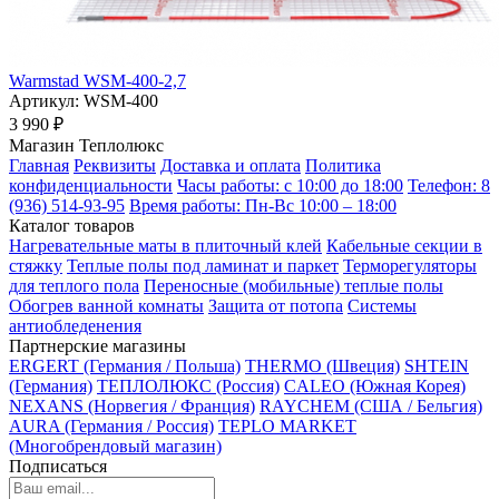
Warmstad WSM-400-2,7
Артикул:
WSM-400
3 990 ₽
Магазин Теплолюкс
Главная
Реквизиты
Доставка и оплата
Политика
конфиденциальности
Часы работы: с 10:00 до 18:00
Телефон: 8
(936) 514-93-95
Время работы: Пн-Вс 10:00 – 18:00
Каталог товаров
Нагревательные маты в плиточный клей
Кабельные секции в
стяжку
Теплые полы под ламинат и паркет
Терморегуляторы
для теплого пола
Переносные (мобильные) теплые полы
Обогрев ванной комнаты
Защита от потопа
Системы
антиобледенения
Партнерские магазины
ERGERT (Германия / Польша)
THERMO (Швеция)
SHTEIN
(Германия)
ТЕПЛОЛЮКС (Россия)
CALEO (Южная Корея)
NEXANS (Норвегия / Франция)
RAYCHEM (США / Бельгия)
AURA (Германия / Россия)
TEPLO MARKET
(Многобрендовый магазин)
Подписаться