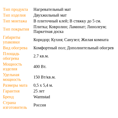
Тип продукта
Нагревательный мат
Тип изделия
Двухжильный мат
Тип монтажа
В плиточный клей; В стяжку до 5 см.
Плитка; Ковролин; Ламинат; Линолеум;
Тип покрытия
Паркетная доска
Габариты
Коридор; Кухня; Санузел; Жилая комната
упаковки
Вид обогрева
Комфортный пол; Дополнительный обогрев
Площадь
2.7 кв.м.
обогрева
Мощность
400 Вт.
изделия
Удельная
150 Вт/кв.м.
мощность
Размеры мата
0,5 х 5,4 м.
Гарантия
25 лет
Бренд
Warmstad
Страна
Россия
изготовитель