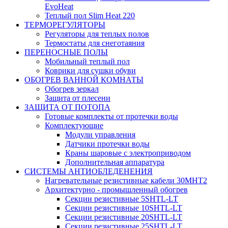
EvoHeat
Теплый пол Slim Heat 220
ТЕРМОРЕГУЛЯТОРЫ
Регуляторы для теплых полов
Термостаты для снеготаяния
ПЕРЕНОСНЫЕ ПОЛЫ
Мобильный теплый пол
Коврики для сушки обуви
ОБОГРЕВ ВАННОЙ КОМНАТЫ
Обогрев зеркал
Защита от плесени
ЗАЩИТА ОТ ПОТОПА
Готовые комплекты от протечки воды
Комплектующие
Модули управления
Датчики протечки воды
Краны шаровые с электроприводом
Дополнительная аппаратура
СИСТЕМЫ АНТИОБЛЕДЕНЕНИЯ
Нагревательные резистивные кабели 30МНТ2
Архитектурно - промышленный обогрев
Секции резистивные 5SHTL-LT
Секции резистивные 10SHTL-LT
Секции резистивные 20SHTL-LT
Секции резистивные 25SHTL-LT