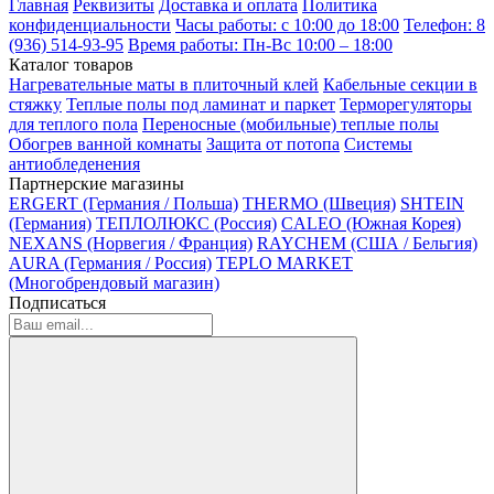
Главная
Реквизиты
Доставка и оплата
Политика
конфиденциальности
Часы работы: с 10:00 до 18:00
Телефон: 8
(936) 514-93-95
Время работы: Пн-Вс 10:00 – 18:00
Каталог товаров
Нагревательные маты в плиточный клей
Кабельные секции в
стяжку
Теплые полы под ламинат и паркет
Терморегуляторы
для теплого пола
Переносные (мобильные) теплые полы
Обогрев ванной комнаты
Защита от потопа
Системы
антиобледенения
Партнерские магазины
ERGERT (Германия / Польша)
THERMO (Швеция)
SHTEIN
(Германия)
ТЕПЛОЛЮКС (Россия)
CALEO (Южная Корея)
NEXANS (Норвегия / Франция)
RAYCHEM (США / Бельгия)
AURA (Германия / Россия)
TEPLO MARKET
(Многобрендовый магазин)
Подписаться