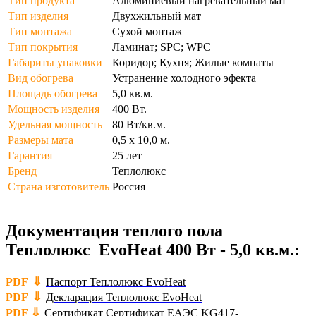
Тип продукта
Алюминиевый нагревательный мат
Тип изделия
Двухжильный мат
Тип монтажа
Сухой монтаж
Тип покрытия
Ламинат; SPC; WPC
Габариты упаковки
Коридор; Кухня; Жилые комнаты
Вид обогрева
Устранение холодного эфекта
Площадь обогрева
5,0 кв.м.
Мощность изделия
400 Вт.
Удельная мощность
80 Вт/кв.м.
Размеры мата
0,5 х 10,0 м.
Гарантия
25 лет
Бренд
Теплолюкс
Страна изготовитель
Россия
Документация теплого пола
Теплолюкс EvoHeat 400 Вт - 5,0 кв.м.:
⇓
PDF
Паспорт Теплолюкс EvoHeat
⇓
PDF
Декларация Теплолюкс EvoHeat
⇓
PDF
Сертификат Сертификат ЕАЭС KG417-