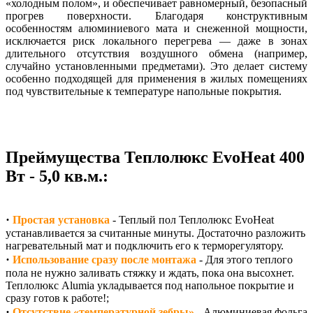
«холодным полом», и обеспечивает равномерный, безопасный
прогрев поверхности. Благодаря конструктивным
особенностям алюминиевого мата и снеженной мощности,
исключается риск локального перегрева — даже в зонах
длительного отсутствия воздушного обмена (например,
случайно установленными предметами). Это делает систему
особенно подходящей для применения в жилых помещениях
под чувствительные к температуре напольные покрытия.
Преймущества Теплолюкс EvoHeat 400
Вт - 5,0 кв.м.:
·
Простая установка
- Теплый пол Теплолюкс EvoHeat
устанавливается за считанные минуты. Достаточно разложить
нагревательный мат и подключить его к терморегулятору.
·
Использование сразу после монтажа
- Для этого теплого
пола не нужно заливать стяжку и ждать, пока она высохнет.
Теплолюкс Alumia укладывается под напольное покрытие и
сразу готов к работе!;
·
Отсутствие «температурной зебры»
- Алюминиевая фольга